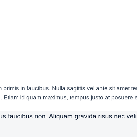
 Ipsum Nulla
 for the Future
imis in faucibus. Nulla sagittis vel ante sit amet t
lis. Etiam id quam maximus, tempus justo at posuere
rus faucibus non. Aliquam gravida risus nec veli