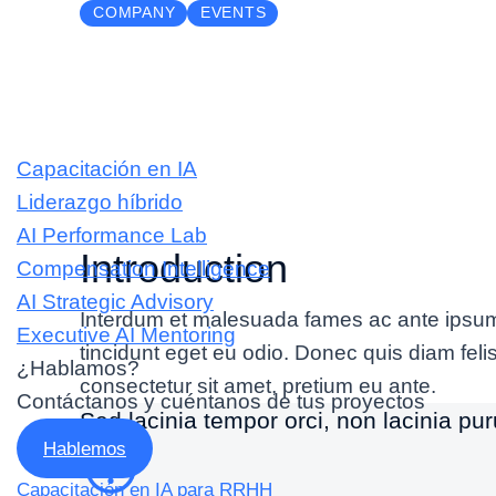
COMPANY
EVENTS
enero 16, 2025
Inicio
AI Impact on
Servicios
Glavrida Amet
Capacitación en IA
Liderazgo híbrido
AI Performance Lab
Introduction
Compensation Intelligence
AI Strategic Advisory
Interdum et malesuada fames ac ante ipsum pr
Executive AI Mentoring
tincidunt eget eu odio. Donec quis diam fe
¿Hablamos?
consectetur sit amet, pretium eu ante.
Contáctanos y cuéntanos de tus proyectos
Sed lacinia tempor orci, non lacinia pu
Hablemos
Capacitación en IA para RRHH