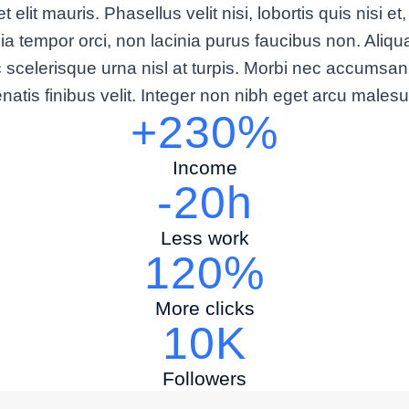
 mauris. Phasellus velit nisi, lobortis quis nisi et, 
 tempor orci, non lacinia purus faucibus non. Aliqua
 ec scelerisque urna nisl at turpis. Morbi nec accums
enenatis finibus velit. Integer non nibh eget arcu male
+230%
Income
-20h
Less work
120%
More clicks
10K
Followers