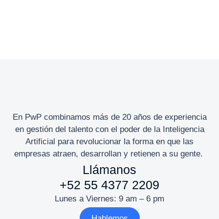
Branding
Por
admin
mayo 29, 2024
Etiam accumsan, diam quis interdum gravida erat
urna nec dictum erat felis vel ipsum.
En PwP combinamos más de 20 años de experiencia
en gestión del talento con el poder de la Inteligencia
Artificial para revolucionar la forma en que las
empresas atraen, desarrollan y retienen a su gente.
Llámanos
+52 55 4377 2209
Lunes a Viernes: 9 am – 6 pm
Hablemos