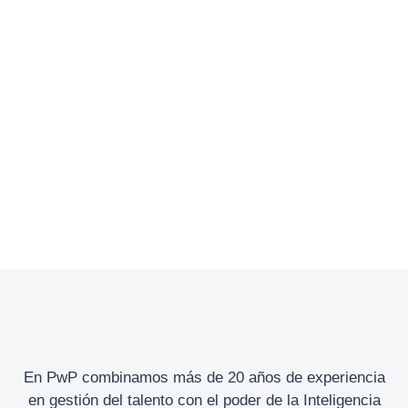
Attracting the top talent:
Strategies for hiring executives
For Employers
Por
admin
noviembre 19, 2024
Deja un comentario
Get the latest insights, market trends &
inspiration!
En PwP combinamos más de 20 años de experiencia
en gestión del talento con el poder de la Inteligencia