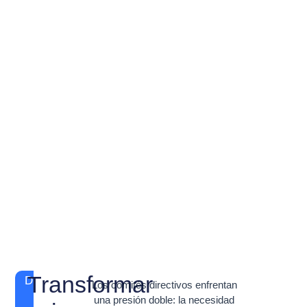
Transformar
DESAFÍO
Los comités directivos enfrentan
una presión doble: la necesidad