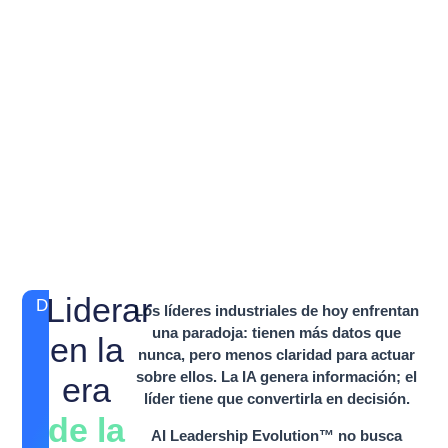
Liderar
DESAFÍO
Los líderes industriales de hoy enfrentan
una paradoja: tienen más datos que
en la
nunca, pero menos claridad para actuar
sobre ellos. La IA genera información; el
era
líder tiene que convertirla en decisión.
de la
AI Leadership Evolution™ no busca