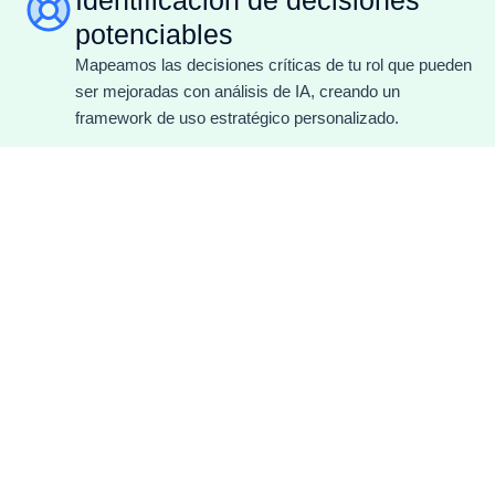
Identificación de decisiones
potenciables
Mapeamos las decisiones críticas de tu rol que pueden
ser mejoradas con análisis de IA, creando un
framework de uso estratégico personalizado.
Simulación de escenarios
complejos
Practicamos con escenarios reales de tu industria y
rol, usando herramientas de IA para simular
consecuencias y evaluar alternativas.
Framework de uso estratégico
personal
Al final del programa cada líder tiene su propio mapa
de uso: qué usar, cuándo, cómo y con qué