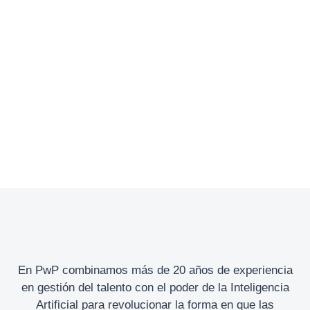
For Employers
/
noviembre 20, 2024
Attracting the top talent: Strategies fo
For Employers
/
noviembre 19, 2024
En PwP combinamos más de 20 años de experiencia
en gestión del talento con el poder de la Inteligencia
Artificial para revolucionar la forma en que las