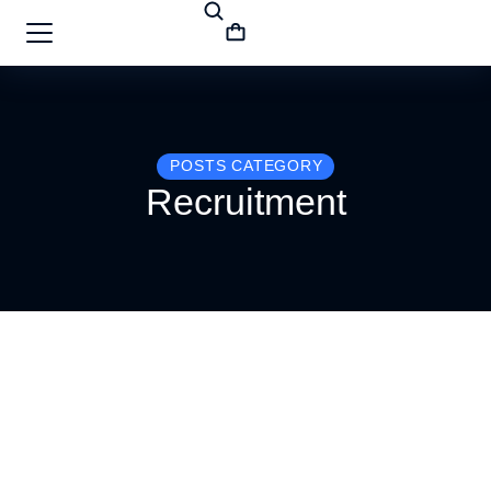
POSTS CATEGORY
Recruitment
How recruitment agencies can help st