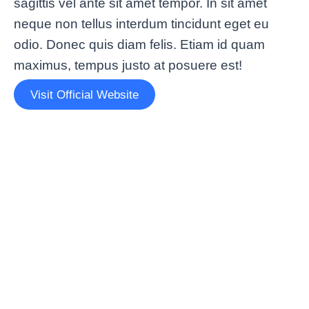
sagittis vel ante sit amet tempor. In sit amet
neque non tellus interdum tincidunt eget eu
odio. Donec quis diam felis. Etiam id quam
maximus, tempus justo at posuere est!
Visit Official Website
Lorem Ipsum VPN: Dolor
Bette
Nulla & Amet Glavrida Morbi
Condi
Tips & Tricks
/
enero 2, 2025
Tips & Tri